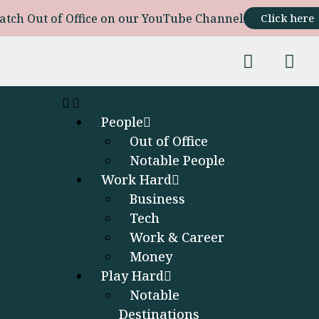
atch Out of Office on our YouTube Channel
Click here
People
Out of Office
Notable People
Work Hard
Business
Tech
Work & Career
Money
Play Hard
Notable
Destinations