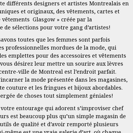
te différents designers et artistes Montrealais en
niques et originaux, des vêtements, cartes et
 de vêtements Glasgow » créée par la
le de sélections pour votre gang d’artistes!
vons toutes que les femmes sont parfois
nes professionnelles mordues de la mode, qui
e les emplettes pour des accessoires et vêtements
vous désirez leur mettre un sourire aux lèvres
centre-ville de Montreal est l’endroit parfait.
’incarner la mode présentée dans les magasines,
 couture et les fringues et bijoux abordables.
bmergée de choses tout simplement géniales!
 votre entourage qui adorent s’improviser chef
leurs est beaucoup plus qu’un simple magasin de
outils de qualité et d’avoir remporté plusieurs
ui-même est une vraie galerie d’art, où chaque