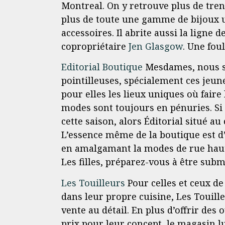
Montreal. On y retrouve plus de tren
plus de toute une gamme de bijoux u
accessoires. Il abrite aussi la ligne
copropriétaire
Jen Glasgow
. Une fou
Editorial Boutique
Mesdames, nous sa
pointilleuses, spécialement ces jeu
pour elles les lieux uniques où fair
modes sont toujours en pénuries. Si 
cette saison, alors Éditorial situé au 
L’essence même de la boutique est d
en amalgamant la modes de rue haute
Les filles, préparez-vous à être su
Les Touilleurs
Pour celles et ceux de
dans leur propre cuisine, Les Touil
vente au détail. En plus d’offrir des 
prix pour leur concept, le magasin l